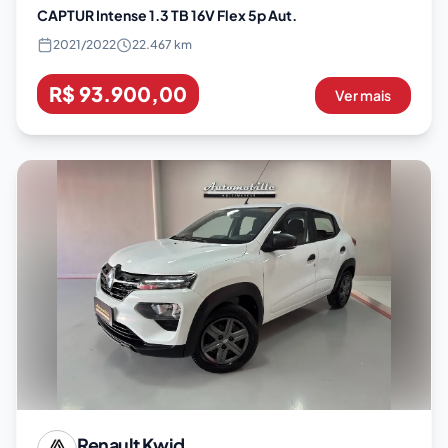
CAPTUR Intense 1.3 TB 16V Flex 5p Aut.
2021
/
2022
22.467 km
R$ 93.900,00
Ver mais
Renault
Kwid