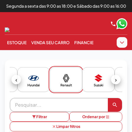
Segunda a sexta das 9:00 as 18:00 e Sábado das 9:00 as 16:00
ESTOQUE
VENDA SEU CARRO
FINANCIE
‹
›
onda
Hyundai
Renault
Suzuki
Toy
Filtrar
Ordenar por
Limpar filtros