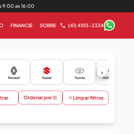
s 9:00 as 16:00
RO
FINANCIE
SOBRE
(41) 4103-2334
›
Renault
Suzuki
Toyota
Volkswagen
Ordenar por
ltrar
Limpar filtros