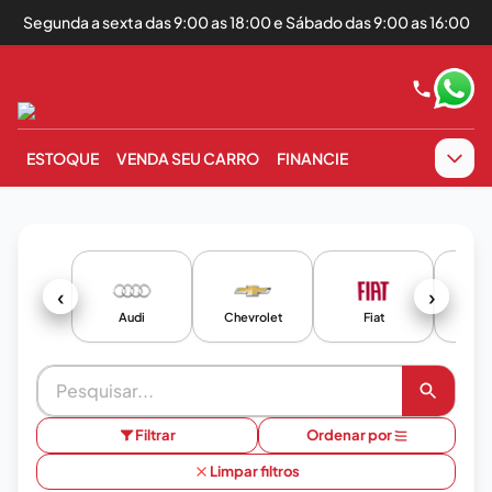
Segunda a sexta das 9:00 as 18:00 e Sábado das 9:00 as 16:00
ESTOQUE
VENDA SEU CARRO
FINANCIE
‹
›
Audi
Chevrolet
Fiat
F
Filtrar
Ordenar por
Limpar filtros