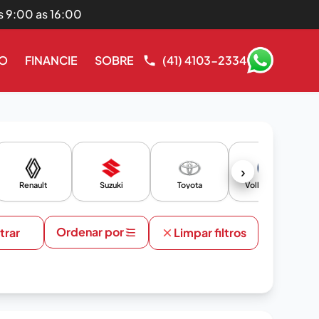
s 9:00 as 16:00
RO
FINANCIE
SOBRE
(41) 4103-2334
›
Renault
Suzuki
Toyota
Volkswagen
Ordenar por
ltrar
Limpar filtros