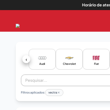
Horário de at
‹
Audi
Chevrolet
Fiat
Filtros aplicados:
vectra