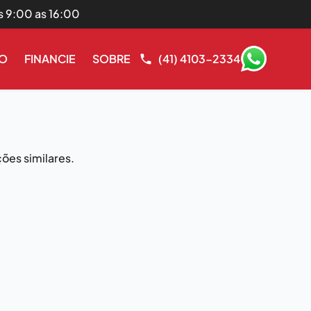
s 9:00 as 16:00
RO
FINANCIE
SOBRE
(41) 4103-2334
ões similares.