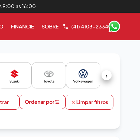
s 9:00 as 16:00
RO
FINANCIE
SOBRE
(41) 4103-2334
›
Suzuki
Toyota
Volkswagen
Ordenar por
ltrar
Limpar filtros