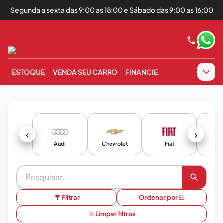
Segunda a sexta das 9:00 as 18:00 e Sábado das 9:00 as 16:00
ESTOQUE
VENDA SEU CARRO
FINANCIE
‹
›
Audi
Chevrolet
Fiat
F
Filtrar
Ordenar por
Limpar filtros