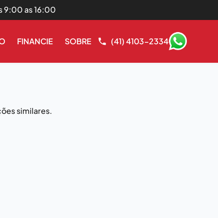
s 9:00 as 16:00
RO
FINANCIE
SOBRE
(41) 4103-2334
ões similares.